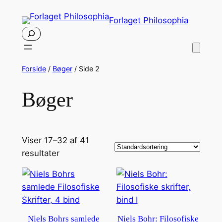
Spring
Forlaget Philosophia
til
Søg
indhold
Forside
/
Bøger
/ Side 2
Bøger
Viser 17–32 af 41
resultater
Niels Bohrs samlede
Niels Bohr: Filosofiske