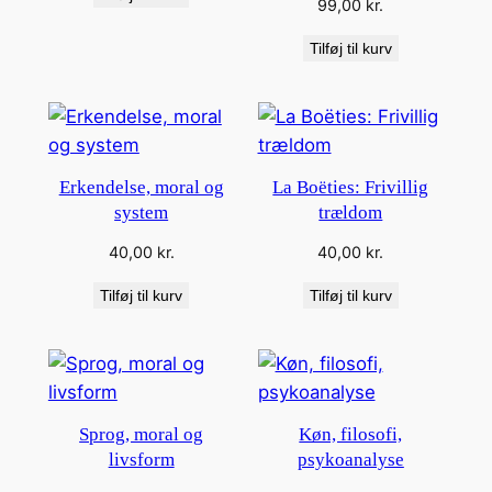
99,00
kr.
Tilføj til kurv
Erkendelse, moral og
La Boëties: Frivillig
system
trældom
40,00
kr.
40,00
kr.
Tilføj til kurv
Tilføj til kurv
Sprog, moral og
Køn, filosofi,
livsform
psykoanalyse