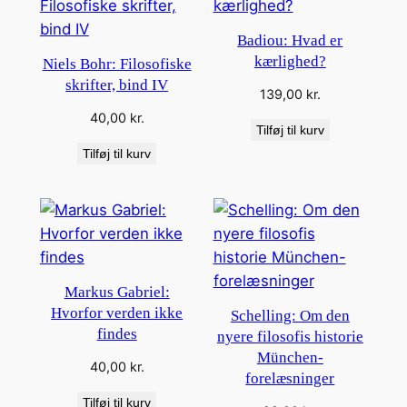
Badiou: Hvad er
kærlighed?
Niels Bohr: Filosofiske
skrifter, bind IV
139,00
kr.
40,00
kr.
Tilføj til kurv
Tilføj til kurv
Markus Gabriel:
Hvorfor verden ikke
Schelling: Om den
findes
nyere filosofis historie
München-
40,00
kr.
forelæsninger
Tilføj til kurv