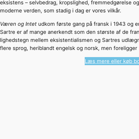
eksistens – selvbedrag, kropslighed, fremmedgørelse og 
moderne verden, som stadig i dag er vores vilkår.
Væren og Intet
udkom første gang på fransk i 1943 og er
Sartre er af mange anerkendt som den største af de fran
lighedstegn mellem eksistentialismen og Sartres udlæg
flere sprog, heriblandt engelsk og norsk, men foreligger
Læs mere eller køb b