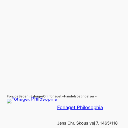
Forside
Bøger
E-bøger
Om forlaget
Handelsbetingelser
Forlaget Philosophia
Jens Chr. Skous vej 7, 1465/118