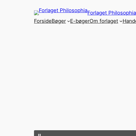
Spring
Forlaget Philosophia
til
Forside
Bøger
E-bøger
Om forlaget
Hande
indhold