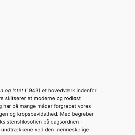
n og Intet
(1943) et hovedværk indenfor
tre skitserer et moderne og rodløst
g har på mange måder forgrebet vores
øgen og kropsbevidsthed. Med begreber
ksistensfilosofien på dagsordnen i
f grundtrækkene ved den menneskelige