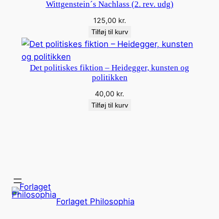
Wittgenstein´s Nachlass (2. rev. udg)
e
n
125,00
kr.
G
Tilføj til kurv
u
d
Det politiskes fiktion – Heidegger, kunsten og
a
politikken
n
40,00
kr.
t
Tilføj til kurv
a
l
Forlaget Philosophia