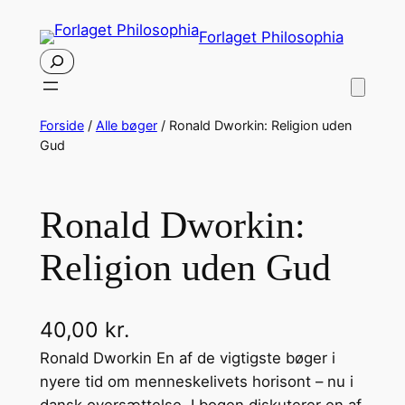
Spring
Forlaget Philosophia
til
Søg
indhold
Forside
/
Alle bøger
/ Ronald Dworkin: Religion uden
Gud
Ronald Dworkin:
Religion uden Gud
40,00
kr.
Ronald Dworkin En af de vigtigste bøger i
nyere tid om menneskelivets horisont – nu i
dansk oversættelse. I bogen diskuterer en af