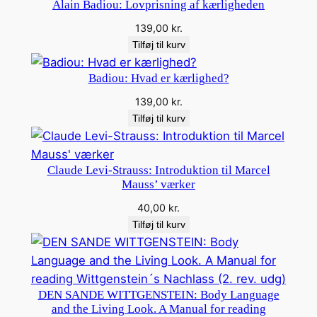
Alain Badiou: Lovprisning af kærligheden
w
139,00
kr.
o
Tilføj til kurv
r
k
Badiou: Hvad er kærlighed?
i
139,00
kr.
n
Tilføj til kurv
:
R
e
Claude Levi-Strauss: Introduktion til Marcel
l
Mauss’ værker
i
40,00
kr.
g
Tilføj til kurv
i
o
n
u
DEN SANDE WITTGENSTEIN: Body Language
d
and the Living Look. A Manual for reading