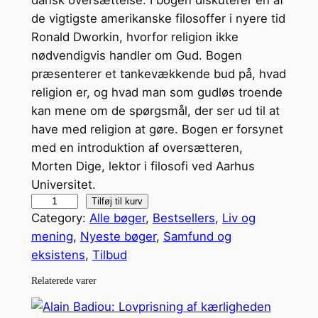
de vigtigste amerikanske filosoffer i nyere tid
Ronald Dworkin, hvorfor religion ikke
nødvendigvis handler om Gud. Bogen
præsenterer et tankevækkende bud på, hvad
religion er, og hvad man som gudløs troende
kan mene om de spørgsmål, der ser ud til at
have med religion at gøre. Bogen er forsynet
med en introduktion af oversætteren,
Morten Dige, lektor i filosofi ved Aarhus
Universitet.
R
Tilføj til kurv
Category:
Alle bøger
, 
Bestsellers
, 
Liv og
o
mening
, 
Nyeste bøger
, 
Samfund og
n
eksistens
, 
Tilbud
a
l
Relaterede varer
d
D