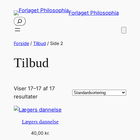
Spring
Forlaget Philosophia
til
Søg
indhold
Forside
/
Tilbud
/ Side 2
Tilbud
Viser 17–17 af 17
resultater
Lægers dannelse
40,00
kr.